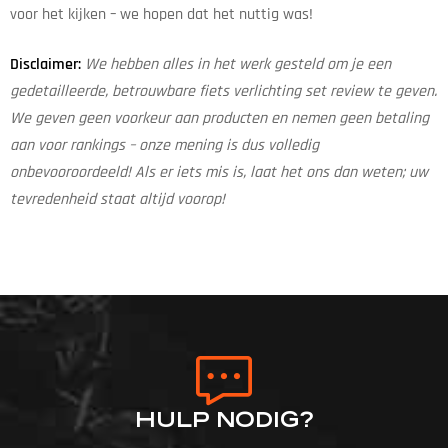
voor het kijken – we hopen dat het nuttig was!
Disclaimer:
We hebben alles in het werk gesteld om je een
gedetailleerde, betrouwbare fiets verlichting set review te geven.
We geven geen voorkeur aan producten en nemen geen betaling
aan voor rankings – onze mening is dus volledig
onbevooroordeeld! Als er iets mis is, laat het ons dan weten; uw
tevredenheid staat altijd voorop!
HULP NODIG?