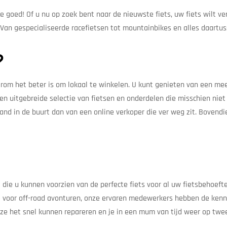
je goed! Of u nu op zoek bent naar de nieuwste fiets, uw fiets wilt 
an gespecialiseerde racefietsen tot mountainbikes en alles daartuss
?
arom het beter is om lokaal te winkelen. U kunt genieten van een mee
 uitgebreide selectie van fietsen en onderdelen die misschien niet on
mand in de buurt dan van een online verkoper die ver weg zit. Bovend
 die u kunnen voorzien van de perfecte fiets voor al uw fietsbehoeft
 voor off-road avonturen, onze ervaren medewerkers hebben de kenni
, ze het snel kunnen repareren en je in een mum van tijd weer op twe