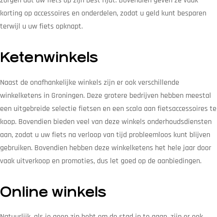
zorgen dat uw fiets op zijn best rijdt. Bovendien geven ze vaak
korting op accessoires en onderdelen, zodat u geld kunt besparen
terwijl u uw fiets opknapt.
Ketenwinkels
Naast de onafhankelijke winkels zijn er ook verschillende
winkelketens in Groningen. Deze grotere bedrijven hebben meestal
een uitgebreide selectie fietsen en een scala aan fietsaccessoires te
koop. Bovendien bieden veel van deze winkels onderhoudsdiensten
aan, zodat u uw fiets na verloop van tijd probleemloos kunt blijven
gebruiken. Bovendien hebben deze winkelketens het hele jaar door
vaak uitverkoop en promoties, dus let goed op de aanbiedingen.
Online winkels
Natuurlijk, als je geen zin hebt om de stad in te gaan, zijn er ook