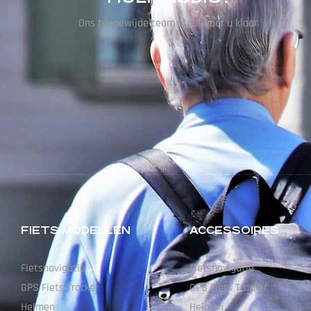
Ons toegewijde team staat voor u klaar.
FIETS MODELLEN
ACCESSOIRES
Fietsnavigatie
Fietsnavigatie
GPS Fiets Tracker
GPS Fiets Tracker
Helmen
Helmen