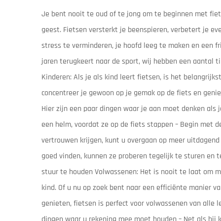
Je bent nooit te oud of te jong om te beginnen met fiets
geest. Fietsen versterkt je beenspieren, verbetert je 
stress te verminderen, je hoofd leeg te maken en een fr
jaren terugkeert naar de sport, wij hebben een aantal t
Kinderen: Als je als kind leert fietsen, is het belangrijk
concentreer je gewoon op je gemak op de fiets en geniet
Hier zijn een paar dingen waar je aan moet denken als 
een helm, voordat ze op de fiets stappen – Begin met d
vertrouwen krijgen, kunt u overgaan op meer uitdagend 
goed vinden, kunnen ze proberen tegelijk te sturen en 
stuur te houden Volwassenen: Het is nooit te laat om m
kind. Of u nu op zoek bent naar een efficiënte manier
genieten, fietsen is perfect voor volwassenen van alle l
dingen waar u rekening mee moet houden – Net als bij ki