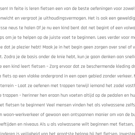
en! In feite is leren fietsen een van de beste oefeningen voor zowel 
evenwicht en vergroot je uithoudingsvermogen. Het is ook een geweld
isse neus te halen Of je nu een kind bent dat net begint of een volw
ips om je te helpen op de juiste voet te beginnen. Lees verder voor m
ste dat je plezier hebt! Maak je in het begin geen zorgen over snel of v
. Zodra je de basis onder de knie hebt, kun je gaan denken aan snell
je een kind leert fietsen – Zorg ervoor dat ze beschermende kleding 
e fiets op een vlakke ondergrond in een open gebied zonder verkeer
terrein – Laat ze oefenen met trappen terwijl iemand het zadel vasth
te trappen – herinner hen eraan hun voeten altijd op de pedalen en h
et fietsen te beginnen! Veel mensen vinden het als volwassene zelfs
 van woon-werkverkeer of gewoon een ontspannen manier om van de bu
eeftijden en niveaus Als u als volwassene wilt beginnen met fietsen, 
nderen is veiligheid van het grootste belang bij het fietsen. Investe