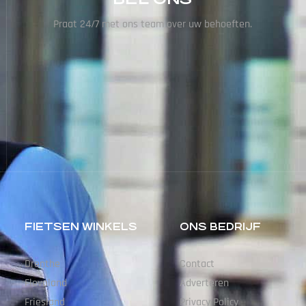
Praat 24/7 met ons team over uw behoeften.
FIETSEN WINKELS
ONS BEDRIJF
Drenthe
Contact
Flevoland
Adverteren
Friesland
Privacy Policy