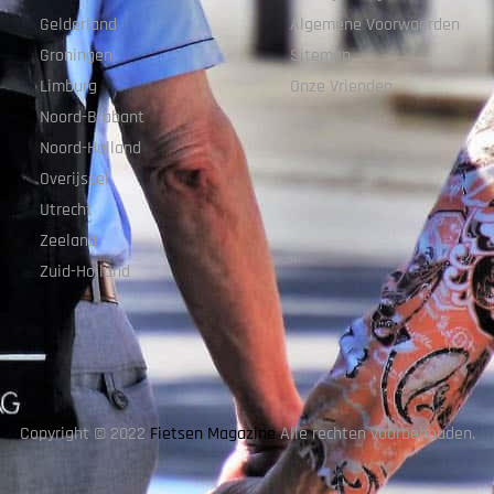
Gelderland
Algemene Voorwaarden
Groningen
Sitemap
Limburg
Onze Vrienden
Noord-Brabant
Noord-Holland
Overijssel
Utrecht
Zeeland
Zuid-Holland
Copyright © 2022
Fietsen Magazine
Alle rechten voorbehouden.