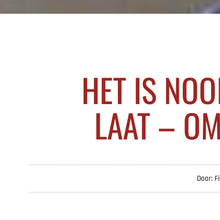
HET IS NOO
LAAT – OM
Door: F