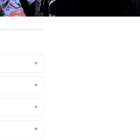
▼
▼
▼
▼