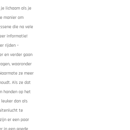
je lichaam als je
ige manier om
assene die na vele
eer informatie!
er rijden –
er en verder gaan
dragen, waaronder
. Naarmate ze meer
oudt. Als ze dat
un handen op het
 leuker dan als
itenlucht te
zijn er een paar
er in een goede