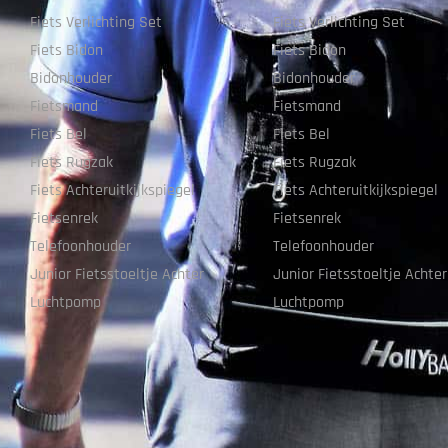
Fiets Verlichting Set
Fiets Verlichting Set
Fiets Bidon
Fiets Bidon
Bidonhouder
Bidonhouder
Fietsmand
Fietsmand
Fiets Bel
Fiets Bel
Fiets Rugzak
Fiets Rugzak
Fiets Achteruitkijkspiegel
Fiets Achteruitkijkspiegel
Fietsenrek
Fietsenrek
Telefoonhouder
Telefoonhouder
Junior Fietsstoeltje Achter
Junior Fietsstoeltje Achter
Luchtpomp
Luchtpomp