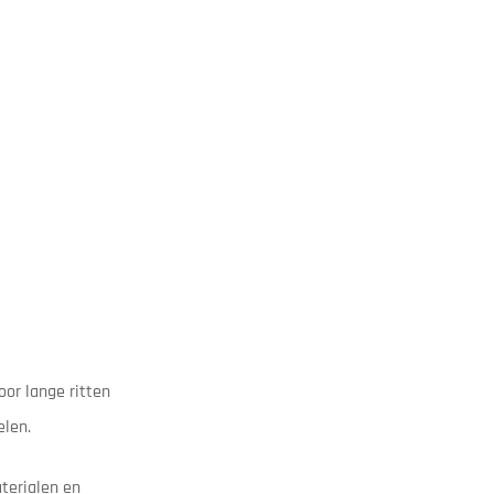
or lange ritten
elen.
terialen en