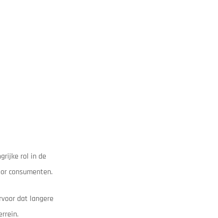
rijke rol in de
oor consumenten.
rvoor dat langere
rrein.