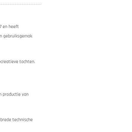
7 en heeft
 en gebruiksgemak
creatieve tochten.
n productie van
 brede technische