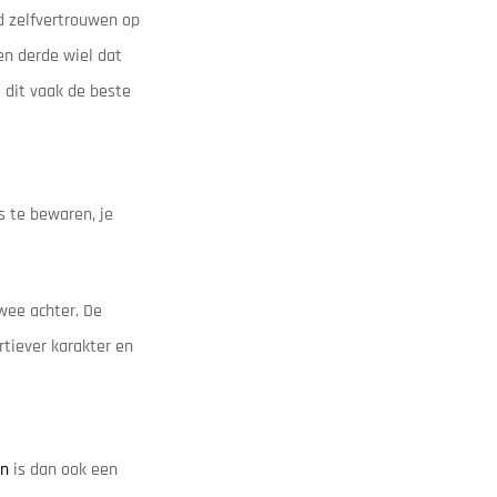
nd zelfvertrouwen op
en derde wiel dat
 dit vaak de beste
s te bewaren, je
wee achter. De
rtiever karakter en
en
is dan ook een