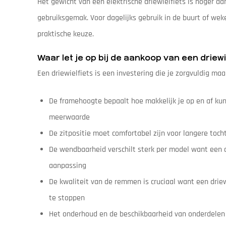
Het gewicht van een elektrische driewielfiets is hoger 
gebruiksgemak. Voor dagelijks gebruik in de buurt of wek
praktische keuze.
Waar let je op bij de aankoop van een driewi
Een driewielfiets is een investering die je zorgvuldig maa
De framehoogte bepaalt hoe makkelijk je op en af kun
meerwaarde
De zitpositie moet comfortabel zijn voor langere toch
De wendbaarheid verschilt sterk per model want een d
aanpassing
De kwaliteit van de remmen is cruciaal want een drie
te stoppen
Het onderhoud en de beschikbaarheid van onderdelen 