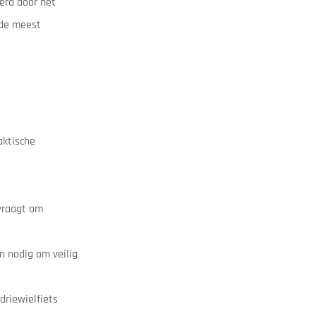
erd door het
 de meest
aktische
 vraagt om
n nodig om veilig
driewielfiets