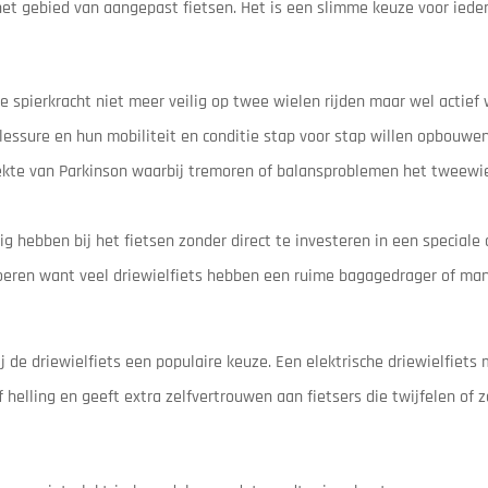
het gebied van aangepast fietsen. Het is een slimme keuze voor iede
pierkracht niet meer veilig op twee wielen rijden maar wel actief w
lessure en hun mobiliteit en conditie stap voor stap willen opbouwe
ekte van Parkinson waarbij tremoren of balansproblemen het tweewie
 hebben bij het fietsen zonder direct te investeren in een speciale
oeren want veel driewielfiets hebben een ruime bagagedrager of ma
ij de driewielfiets een populaire keuze. Een elektrische driewielfiets
 helling en geeft extra zelfvertrouwen aan fietsers die twijfelen of 