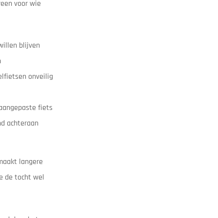
reen voor wie
illen blijven
n
lfietsen onveilig
 aangepaste fiets
nd achteraan
 maakt langere
ze de tocht wel