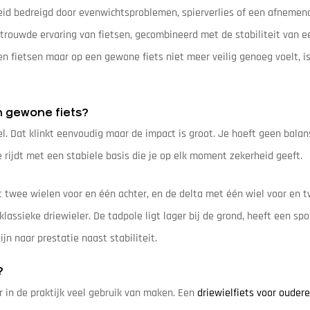
jheid bedreigd door evenwichtsproblemen, spierverlies of een afneme
rtrouwde ervaring van fietsen, gecombineerd met de stabiliteit van e
n fietsen maar op een gewone fiets niet meer veilig genoeg voelt, is
n gewone fiets?
l. Dat klinkt eenvoudig maar de impact is groot. Je hoeft geen balan
 rijdt met een stabiele basis die je op elk moment zekerheid geeft.
twee wielen voor en één achter, en de delta met één wiel voor en t
lassieke driewieler. De tadpole ligt lager bij de grond, heeft een spo
jn naar prestatie naast stabiliteit.
?
er in de praktijk veel gebruik van maken. Een
driewielfiets voor ouder