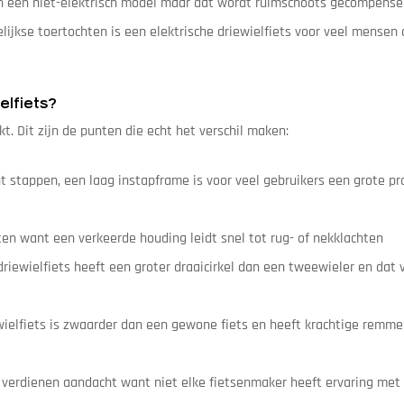
dan een niet-elektrisch model maar dat wordt ruimschoots gecompense
elijkse toertochten is een elektrische driewielfiets voor veel mensen
elfiets?
kt. Dit zijn de punten die echt het verschil maken:
t stappen, een laag instapframe is voor veel gebruikers een grote pr
ten want een verkeerde houding leidt snel tot rug- of nekklachten
riewielfiets heeft een groter draaicirkel dan een tweewieler en dat
wielfiets is zwaarder dan een gewone fiets en heeft krachtige remme
verdienen aandacht want niet elke fietsenmaker heeft ervaring met 