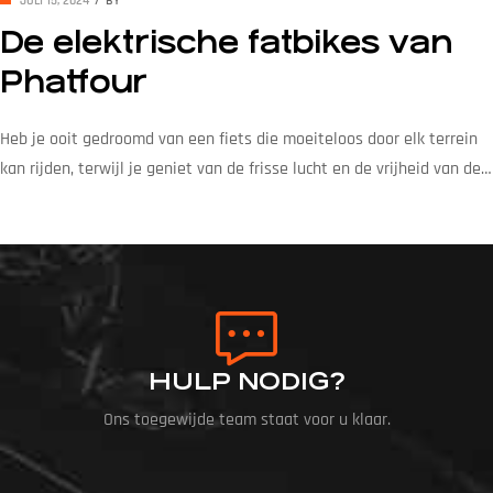
JULI 15, 2024
BY
De elektrische fatbikes van
Phatfour
Heb je ooit gedroomd van een fiets die moeiteloos door elk terrein
kan rijden, terwijl je geniet van de frisse lucht en de vrijheid van de
open weg? Dat is precies wat de elektrische fatbikes van Phatfour je
bieden. Deze innovatieve fietsen zijn niet alleen ontworpen en met
de hand gebouwd in Nederland, maar ze […]
HULP NODIG?
Ons toegewijde team staat voor u klaar.