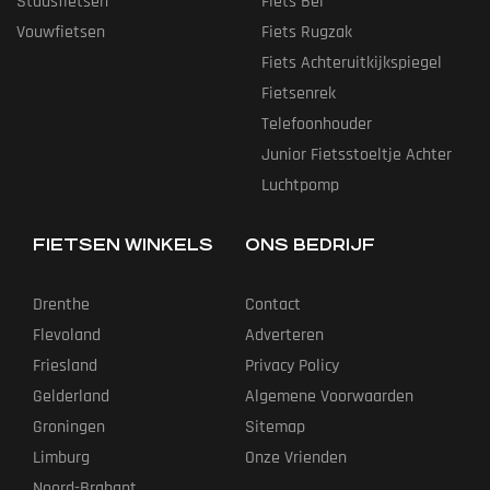
Stadsfietsen
Fiets Bel
Vouwfietsen
Fiets Rugzak
Fiets Achteruitkijkspiegel
Fietsenrek
Telefoonhouder
Junior Fietsstoeltje Achter
Luchtpomp
FIETSEN WINKELS
ONS BEDRIJF
Drenthe
Contact
Flevoland
Adverteren
Friesland
Privacy Policy
Gelderland
Algemene Voorwaarden
Groningen
Sitemap
Limburg
Onze Vrienden
Noord-Brabant