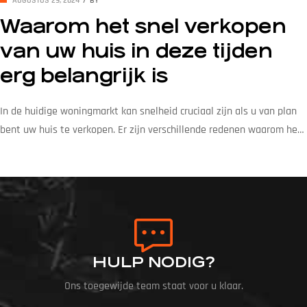
AUGUSTUS 29, 2024
BY
Waarom het snel verkopen
van uw huis in deze tijden
erg belangrijk is
In de huidige woningmarkt kan snelheid cruciaal zijn als u van plan
bent uw huis te verkopen. Er zijn verschillende redenen waarom het
belangrijk is om snel te handelen, vooral in tijden van economische
onzekerheid, veranderende rentestanden en fluctuaties in de
huizenmarkt. In dit artikel door Sons Real Estate leggen we uit
waarom een snelle […]
HULP NODIG?
Ons toegewijde team staat voor u klaar.